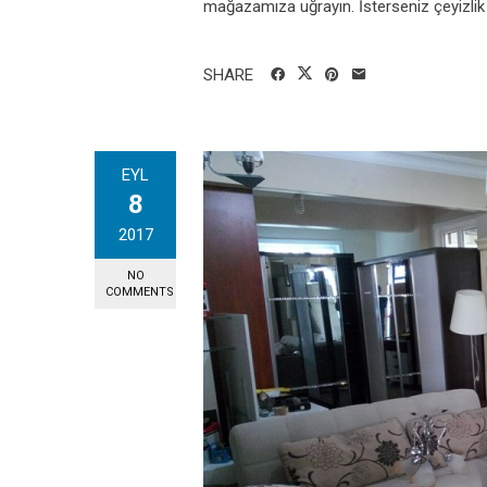
mağazamıza uğrayın. İsterseniz çeyizlik 
SHARE
EYL
8
2017
NO
COMMENTS