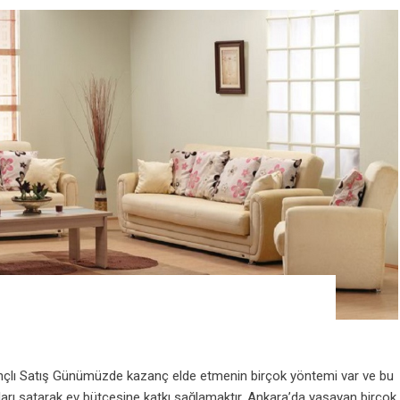
ançlı Satış Günümüzde kazanç elde etmenin birçok yöntemi var ve bu
ları satarak ev bütçesine katkı sağlamaktır. Ankara’da yaşayan birçok