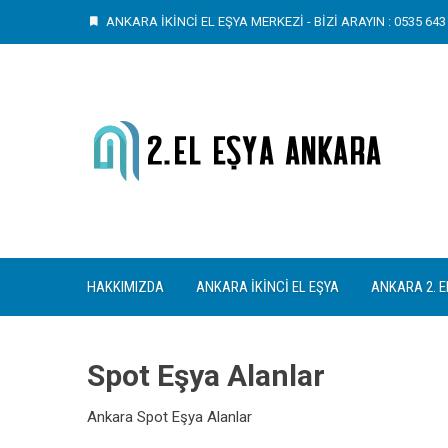
Skip
ANKARA İKİNCİ EL EŞYA MERKEZİ - BİZİ ARAYIN : 0535 643 
to
content
HAKKIMIZDA
ANKARA İKINCI EL EŞYA
ANKARA 2. E
Spot Eşya Alanlar
Ankara Spot Eşya Alanlar