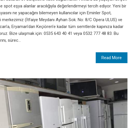
e spot eşya alanlar aracılığıyla değerlendirmeyi tercih ediyor. Yeni bir
yasını ne yapacağını bilemeyen kullanıcılar için Eminler Spot,
ki merkezimiz (İtfaiye Meydanı Ayhan Sok. No: 8/C Opera ULUS) ve
ncan’a, Eryaman’dan Keçiören’e kadar tüm semtlerde kapınıza kadar
riyoruz. Bize ulaşmak için: 0535 643 40 41 veya 0532 777 48 83. Bu
nı, sürec...
Read More