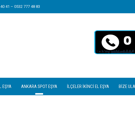
40 41 – 0532 777 48 83
L EŞYA
ANKARA SPOT EŞYA
İLÇELER İKINCI EL EŞYA
BIZE UL