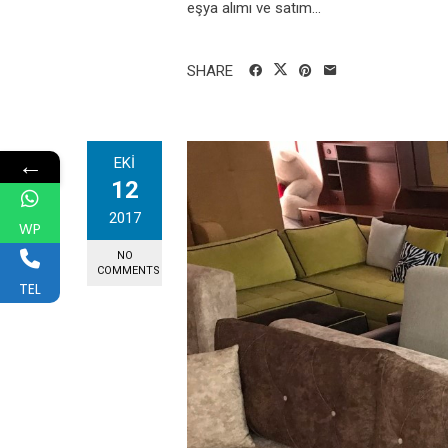
eşya alımı ve satım...
SHARE
←
EKI
12
2017
WP
NO
COMMENTS
TEL