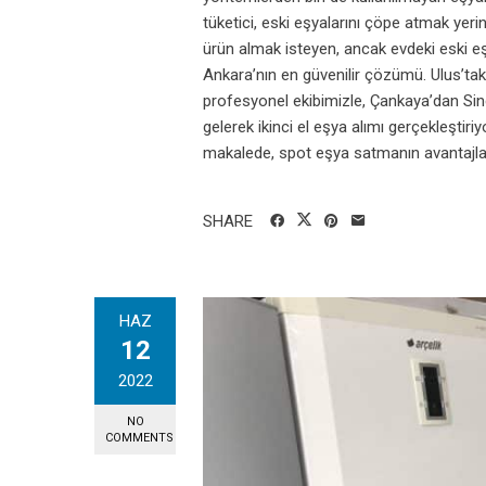
tüketici, eski eşyalarını çöpe atmak yerin
ürün almak isteyen, ancak evdeki eski eş
Ankara’nın en güvenilir çözümü. Ulus’ta
profesyonel ekibimizle, Çankaya’dan Si
gelerek ikinci el eşya alımı gerçekleşti
makalede, spot eşya satmanın avantajları
SHARE
HAZ
12
2022
NO
COMMENTS