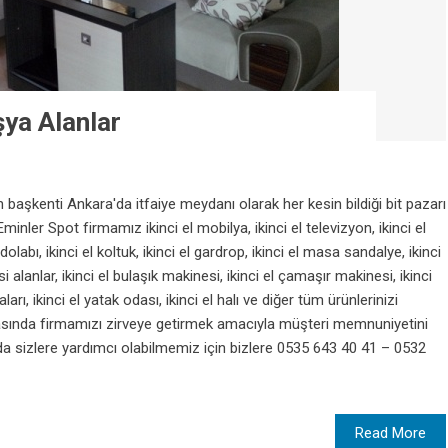
şya Alanlar
n başkenti Ankara'da itfaiye meydanı olarak her kesin bildiği bit pazarı
nler Spot firmamız ikinci el mobilya, ikinci el televizyon, ikinci el
olabı, ikinci el koltuk, ikinci el gardrop, ikinci el masa sandalye, ikinci
i alanlar, ikinci el bulaşık makinesi, ikinci el çamaşır makinesi, ikinci
ları, ikinci el yatak odası, ikinci el halı ve diğer tüm ürünlerinizi
arasında firmamızı zirveye getirmek amacıyla müşteri memnuniyetini
şında sizlere yardımcı olabilmemiz için bizlere 0535 643 40 41 – 0532
Read More