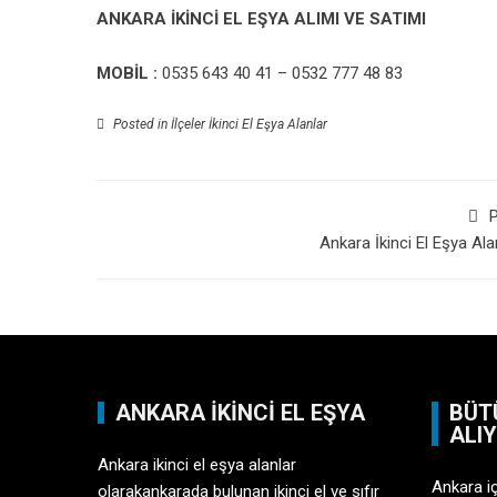
ANKARA İKİNCİ EL EŞYA ALIMI VE SATIMI
MOBİL :
0535 643 40 41 – 0532 777 48 83
Posted in
İlçeler İkinci El Eşya Alanlar
P
Ankara İkinci El Eşya Ala
ANKARA İKINCI EL EŞYA
BÜT
ALI
Ankara ikinci el eşya alanlar
Ankara i
olarakankarada bulunan ikinci el ve sıfır