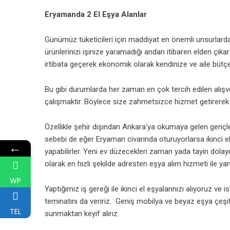
Eryamanda 2 El Eşya Alanlar
Günümüz tüketicileri için maddiyat en önemli unsurlarda
ürünlerinizi işinize yaramadığı andan itibaren elden çıka
irtibata geçerek ekonomik olarak kendinize ve aile bütçe
Bu gibi durumlarda her zaman en çok tercih edilen alışver
çalışmaktır. Böylece size zahmetsizce hizmet getirerek 
Özellikle şehir dışından Ankara’ya okumaya gelen gençler
sebebi de eğer Eryaman civarında oturuyorlarsa ikinci el
←
yapabilirler. Yeni ev düzecekleri zaman yada tayin dolayısı
olarak en hızlı şekilde adresten eşya alım hizmeti ile yan
WP
Yaptığımız iş gereği ile ikinci el eşyalarınızı alıyoruz v
teminatını da veririz. Geniş mobilya ve beyaz eşya çeşitler
TEL
sunmaktan keyif alırız.