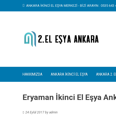
Skip
ANKARA İKİNCİ EL EŞYA MERKEZİ - BİZİ ARAYIN : 0535 643 4
to
content
HAKKIMIZDA
ANKARA İKINCI EL EŞYA
ANKARA 2. E
Eryaman İkinci El Eşya An
24 Eylül 2017
by
admin