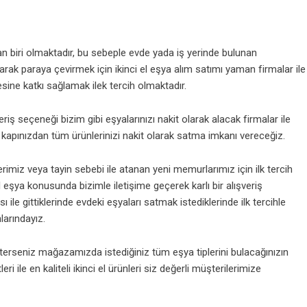
n biri olmaktadır, bu sebeple evde yada iş yerinde bulunan
rarak paraya çevirmek için ikinci el eşya alım satımı yaman firmalar ile
sine katkı sağlamak ilek tercih olmaktadır.
iş seçeneği bizim gibi eşyalarınızı nakit olarak alacak firmalar ile
kapınızdan tüm ürünlerinizi nakit olarak satma imkanı vereceğiz.
imiz veya tayin sebebi ile atanan yeni memurlarımız için ilk tercih
 eşya konusunda bizimle iletişime geçerek karlı bir alışveriş
 ile gittiklerinde evdeki eşyaları satmak istediklerinde ilk tercihle
larındayız.
e isterseniz mağazamızda istediğiniz tüm eşya tiplerini bulacağınızın
i ile en kaliteli ikinci el ürünleri siz değerli müşterilerimize