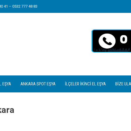
0 41 – 0532 777 48 83
L EŞYA
ANKARA SPOT EŞYA
İLÇELER İKINCI EL EŞYA
BIZE UL
kara