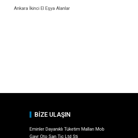
Ankara İkinci El Eşya Alanlar
BİZE ULAŞIN
Eminler Dayanıklı Tüketim Malları Mob
Gayr Oto San Tic Ltd Şti