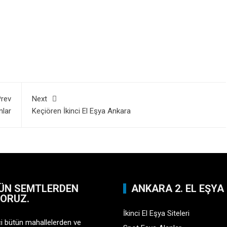
rev
Next
nlar
Keçiören İkinci El Eşya Ankara
ÜN SEMTLERDEN
ANKARA 2. EL EŞYA
YORUZ.
İkinci El Eşya Siteleri
çi bütün mahallelerden ve