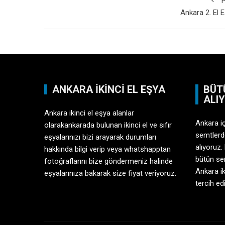
P
Ankara 2. El 
ANKARA İKINCI EL EŞYA
BÜT
ALI
Ankara ikinci el eşya alanlar
Ankara i
olarakankarada bulunan ikinci el ve sıfır
semtlerd
eşyalarınızı bizi arayarak durumları
alıyoruz.
hakkında bilgi verip veya whatshapptan
bütün sem
fotoğraflarını bize göndermeniz halinde
Ankara ik
eşyalarınıza bakarak size fiyat veriyoruz.
tercih ed