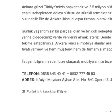
Ankara güzel Türkiye’mizin başkentidir ve 5.5 milyon nüf
çeşitli sebeplerden dolayı nüfusu da sürekli artmaktadır.
bulunabilir Biz de Ankara ikinci el eşya firması olarak elin
Günlük yaşantımızın bir parçası olan ve bir çok sebepte
yerine gideceğimiz yerde yenilerini almak isteriz. Geride 
teklifle satabilirsiniz. Ankara ikinci el mobilya alanlar 
fiyatı vermeyi ve hem müşteriyi hem de firmamızı mağ
İletişim bilgilerimizden bize ulaşarak mobilyalarınızı bize 
TELEFON:
0535 643 40 41 – 0532 777 48 83
ADRES:
İtfaiye Meydanı Ayhan Sok. No: 8/C Opera UL
Posted in
Ankara İkinci El Eşya