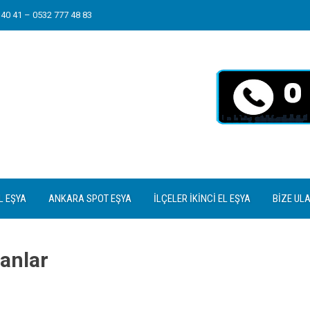
40 41 – 0532 777 48 83
L EŞYA
ANKARA SPOT EŞYA
İLÇELER İKINCI EL EŞYA
BIZE UL
lanlar