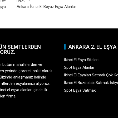
rev
Next
Eşya
Ankara İkinci El Beyaz Eşya Alanlar
ÜN SEMTLERDEN
ANKARA 2. EL EŞYA
YORUZ.
İkinci El Eşya Siteleri
çi bütün mahallelerden ve
Spot Eşya Alanlar
en yerinde görerek nakit olarak
İkinci El Eşyaları Satmak Çok K
 Bizimle anlaşmanız halinde
İkinci El Buzdolabı Satmak İsti
tlerden eşyalarınızı alıyoruz.
inci el eşya alanlar içinde ilk
Spot Eşya Satmak
ilen firma.