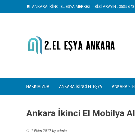
Skip
ANKARA İKİNCİ EL EŞYA MERKEZİ - BİZİ ARAYIN : 0535 643 
to
content
HAKKIMIZDA
ANKARA İKINCI EL EŞYA
ANKARA 2. E
Ankara İkinci El Mobilya A
1 Ekim 2017
by
admin