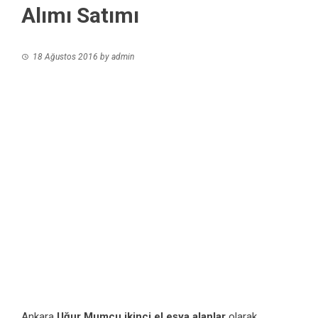
Alımı Satımı
18 Ağustos 2016
by
admin
Ankara
Uğur Mumcu ikinci el eşya alanlar
olarak