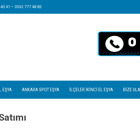
40 41 – 0532 777 48 83
L EŞYA
ANKARA SPOT EŞYA
İLÇELER İKINCI EL EŞYA
BIZE UL
 Satımı