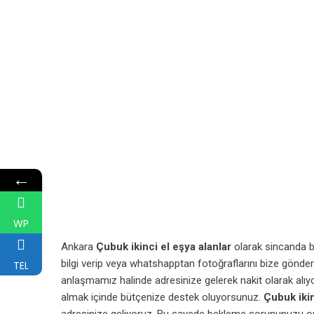
←
WP
Ankara
Çubuk ikinci el eşya alanlar
olarak sincanda bu
bilgi verip veya whatshapptan fotoğraflarını bize gönder
TEL
anlaşmamız halinde adresinize gelerek nakit olarak alıyo
almak içinde bütçenize destek oluyorsunuz.
Çubuk ikin