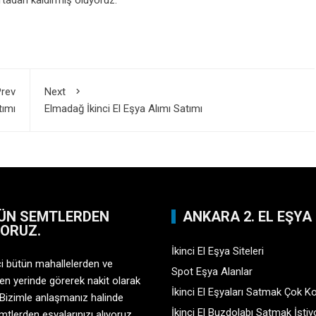
tadan kaldırmış oluyoruz.
rev
Next
tımı
Elmadağ İkinci El Eşya Alımı Satımı
ÜN SEMTLERDEN
ANKARA 2. EL EŞYA
YORUZ.
İkinci El Eşya Siteleri
çi bütün mahallelerden ve
Spot Eşya Alanlar
en yerinde görerek nakit olarak
İkinci El Eşyaları Satmak Çok K
 Bizimle anlaşmanız halinde
İkinci El Buzdolabı Satmak İsti
tlerden eşyalarınızı alıyoruz.