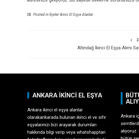
adresinize geliyoruz. Bu sayede bekleme sorununuzu or
Posted in
İlçeler İkinci El Eşya Alanlar
P
Altındağ İkinci El Eşya Alımı Sa
ANKARA İKINCI EL EŞYA
BÜT
ALI
Ankara ikinci el eşya alanlar
Ankara i
olarakankarada bulunan ikinci el ve sıfır
semtlerd
eşyalarınızı bizi arayarak durumları
alıyoruz.
hakkında bilgi verip veya whatshapptan
bütün sem