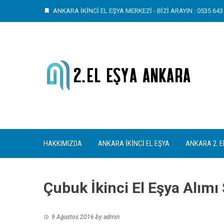
Skip
ANKARA İKİNCİ EL EŞYA MERKEZİ - BİZİ ARAYIN : 0535 643 
to
content
HAKKIMIZDA
ANKARA İKINCI EL EŞYA
ANKARA 2. E
Çubuk İkinci El Eşya Alımı
9 Ağustos 2016
by
admin