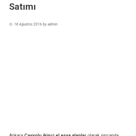
Satımı
18 Ağustos 2016
by
admin
Ankara
Çayyolu ikinci el eşya alanlar
olarak sincanda