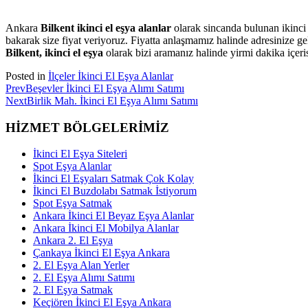
Ankara
Bilkent ikinci el eşya alanlar
olarak sincanda bulunan ikinci 
bakarak size fiyat veriyoruz. Fiyatta anlaşmamız halinde adresinize g
Bilkent, ikinci el eşya
olarak bizi aramanız halinde yirmi dakika içer
Posted in
İlçeler İkinci El Eşya Alanlar
Prev
Beşevler İkinci El Eşya Alımı Satımı
Next
Birlik Mah. İkinci El Eşya Alımı Satımı
HİZMET BÖLGELERİMİZ
İkinci El Eşya Siteleri
Spot Eşya Alanlar
İkinci El Eşyaları Satmak Çok Kolay
İkinci El Buzdolabı Satmak İstiyorum
Spot Eşya Satmak
Ankara İkinci El Beyaz Eşya Alanlar
Ankara İkinci El Mobilya Alanlar
Ankara 2. El Eşya
Çankaya İkinci El Eşya Ankara
2. El Eşya Alan Yerler
2. El Eşya Alımı Satımı
2. El Eşya Satmak
Keçiören İkinci El Eşya Ankara