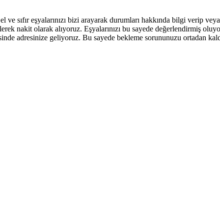
el ve sıfır eşyalarınızı bizi arayarak durumları hakkında bilgi verip ve
elerek nakit olarak alıyoruz. Eşyalarınızı bu sayede değerlendirmiş oluy
isinde adresinize geliyoruz. Bu sayede bekleme sorununuzu ortadan kal