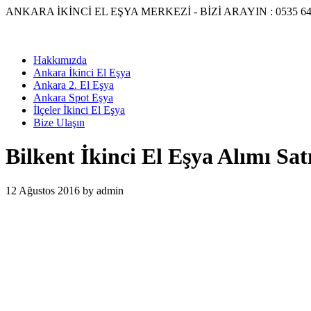
Skip
ANKARA İKİNCİ EL EŞYA MERKEZİ - BİZİ ARAYIN : 0535 643 4
to
content
Hakkımızda
Ankara İkinci El Eşya
Ankara 2. El Eşya
Ankara Spot Eşya
İlçeler İkinci El Eşya
Bize Ulaşın
Bilkent İkinci El Eşya Alımı Sat
12 Ağustos 2016
by
admin