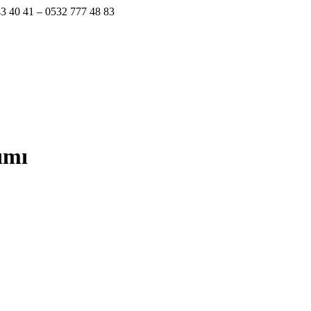
0 41 – 0532 777 48 83
ımı