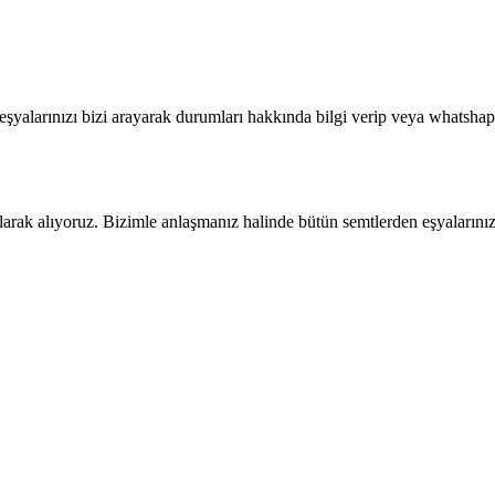
r eşyalarınızı bizi arayarak durumları hakkında bilgi verip veya whatsha
rak alıyoruz. Bizimle anlaşmanız halinde bütün semtlerden eşyalarınızı a