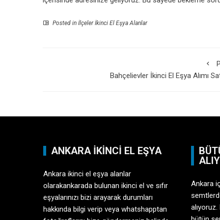
içerisinde adresinize geliyoruz. Bu sayede bekleme sor
Posted in
İlçeler İkinci El Eşya Alanlar
P
Bahçelievler İkinci El Eşya Alımı Sa
ANKARA İKINCI EL EŞYA
BÜT
ALI
Ankara ikinci el eşya alanlar
Ankara i
olarakankarada bulunan ikinci el ve sıfır
semtlerd
eşyalarınızı bizi arayarak durumları
alıyoruz.
hakkında bilgi verip veya whatshapptan
bütün sem