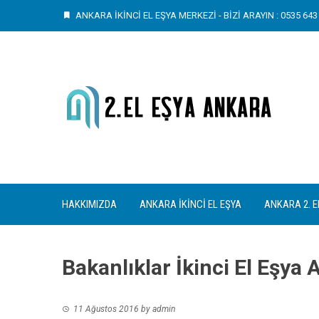
Skip
ANKARA İKİNCİ EL EŞYA MERKEZİ - BİZİ ARAYIN : 0535 643 
to
content
HAKKIMIZDA
ANKARA İKINCI EL EŞYA
ANKARA 2. E
Bakanlıklar İkinci El Eşya 
11 Ağustos 2016
by
admin