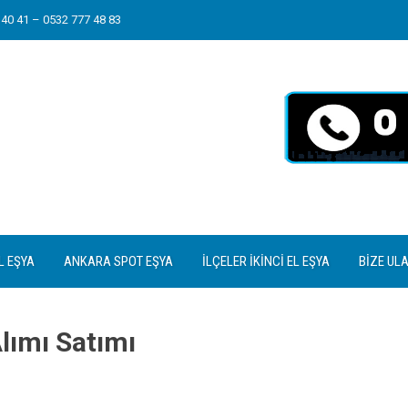
40 41 – 0532 777 48 83
L EŞYA
ANKARA SPOT EŞYA
İLÇELER İKINCI EL EŞYA
BIZE UL
Alımı Satımı