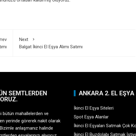
ununuzu ortadan kaldırmış oluyoruz.
rev
Next
tımı
Balgat İkinci El Eşya Alımı Satımı
ÜN SEMTLERDEN
ANKARA 2. EL EŞYA
YORUZ.
İkinci El Eşya Siteleri
çi bütün mahallelerden ve
Spot Eşya Alanlar
en yerinde görerek nakit olarak
İkinci El Eşyaları Satmak Çok K
 Bizimle anlaşmanız halinde
İkinci El Buzdolabı Satmak İsti
tlerden eşyalarınızı alıyoruz.